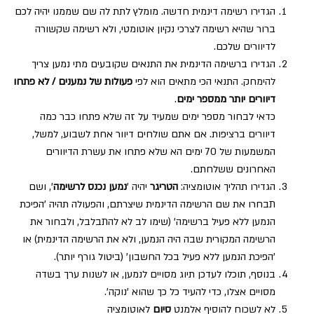
הגדירו רשימה דינמית חדשה. מומלץ לתת לה שם שממנו יהיה לכם
ברור שהיא רשימה לצרכי נקיון אוטומטי, ולא רשימה שקשורה
לדיוורים שלכם.
הגדירו ברשימה הדינמית את התנאים שקובעים מתי נמען צריך
להימחק. התנאי הכי מתאים הוא לפי
פעולות של נמענים / לא פתחו
דיוורים יותר ממספר ימים
.
כדאי לבחור מספר ימים שמעיד על זה שלא פתחו כבר כמה
דיוורים ברציפות. אם אתם שולחים דיוור אחת לשבוע, למשל,
המשמעות של 70 ימים הא שלא פתחו את עשרת הדיוורים
האחרונים ששלחתם.
הגדירו תהליך אוטומציה:
הטריגר
יהיה '
נמען נכנס לרשימה
', ושם
תבחרו את שם הרשימה הדינמית שיצרתם, והפעולה תהיה 'הפיכת
הנמען ללא פעיל ברשימה' (שימו לב לא להתבלבל, ולבחור את
הרשימה המקורית שבה היה הנמען, ולא את הרשימה הדינמית) או
'הפיכת הנמען ללא פעיל בכל החשבון' (ביטול גורף יותר).
בנוסף, תוכלו לעדכן תיוג מסויים לנמען, או לשנות ערך בשדה
מסויים אצלו, כדי להעיד כל כך שהוא 'נוקה'.
לא לשכוח להוסיף אלמנט
סיום
לאוטומציה