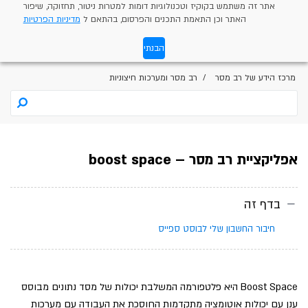
אתר זה משתמש בקוקיז וטכנולוגיות דומות למטרות ניטור, תחזוקה, שיפור
האתר וכן התאמת התכנים והפרסום, בהתאם ל
מדיניות הפרטיות
הבנתי
מרכז הידע של רב מסר
רב מסר ומערכות חיצוניות
אפליקציית רב מסר – boost space
בדף זה
חיבור החשבון שלי לבוסט ספייס
Boost Space היא פלטפורמה המשלבת יכולות של מסד נתונים מבוסס
ענן עם יכולות אוטומציה מתקדמות החוסכת את העבודה עם מערכות