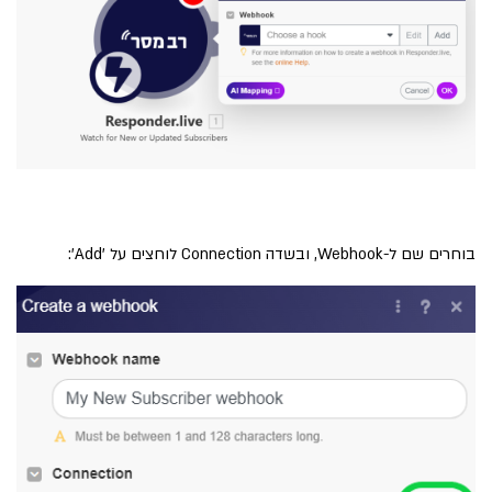
בוחרים שם ל-Webhook, ובשדה Connection לוחצים על 'Add':