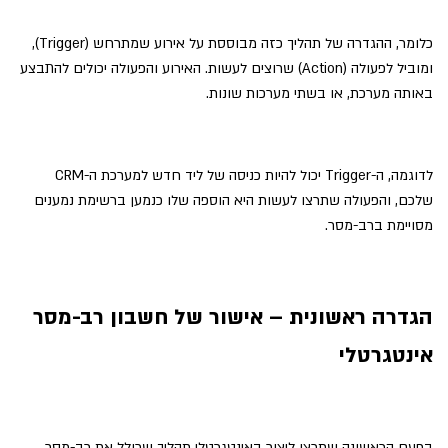
כלומר, ההגדרה של תהליך כזה מבוססת על אירוע שמתרחש (Trigger),
ומוביל לפעולה (Action) שרוצים לעשות. האירוע והפעולה יכולים להתבצע
באותה מערכת, או בשתי מערכות שונות.
לדוגמה, ה-Trigger יכול להיות כניסה של ליד חדש למערכת ה-CRM
שלכם, והפעולה שתרצו לעשות היא הוספה שלו כנמען ברשימת נמענים
מסויימת ברב-מסר.
הגדרה ראשונית – אישור של חשבון רב-מסר
אינטגרטלי
בפעם הראשונה שתרצו ליצור באינטגרטלי תהליך שכולל את רב-מסר,