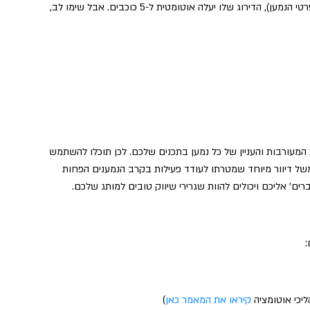
: אם תגדירו נמען כ-VIP (דרך מסך ניהול פרטי הנמען), הדירוג שלו יעלה אוטומטית ל-5 כוכבים. אבל שימו לב,
המעורבות והעניין של כל נמען בתכנים שלכם. לכן תוכלו להשתמש
 למשל דיוור מיוחד שמטרתו לעודד פעילות בקרב הנמענים הפחות
ים' אליכם ויכולים להוות שגרירי שיווק טובים למותג שלכם.
:
ליכי אוטומציה
קיראו את המאמר כאן
)