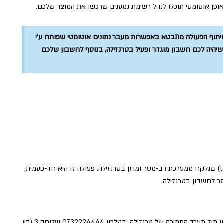
פן אוטומטי תוכלו לנהל רשימת נמענים שרכשו את המוצר שלכם.
שיתוף הפעולה מתבטא באפשרות מעבר נתונים אוטומטי שפותח ע'י
שיהיה לכם חשבון מוגדר ופעיל בטרנזילה, בנוסף לחשבון שלכם
את החיבור בין טרנזילה לרב-מסר מגדירים בעזרת קוד (token) שנלקח ממערכת רב-מסר ומוזן בטרנזילה. פעולה זו היא חד-פעמית,
ר לחשבון בטרנזילה.
בשלב זה, העברת הפרטים למערכת טרנזילה מתבצעת בטלפון מול מערך התמיכה של טרנזילה, בטלפון 0732224444 שלוחה 3 (בין