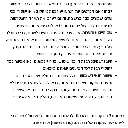
שאתם מייבאים כולל נמען שכבר נמצא ברשימה שלכם? אפשר
לבחור אם הפרטים של הנמען יעודכנו לפי הקובץ, או יישארו כפי
שהם שמורים כבר ברשימה, והאם לעדכן את תאריך ההצטרפות
לתאריך הנוכחי (של ייבוא הקובץ) או להשאיר אותו כפי שהיה.
שם הייבוא והערות
: אלה פרטים שאתם רוצים לשמור, כדי שתוכלו
להבין אחר כך מה ייבאתם לרשימה ומדוע, כשתראו את ההיסטוריה
של הפעילות שלכם. תוכלו למשל לכתוב כאן דברים כמו 'קובץ
משתתפים בכנס השקה', או 'רק נמענים חדשים'.
תיוג נרשמים
: תגיות הן כלי שימושי בניהול נמענים. כאן אפשר כבר
להוסיף תגיות לכל הנמענים שאתם מייבאים.
אישור תנאי השימוש
: בגלל שמדובר בתהליך של הוספת כמה
נמענים ממקור חיצוני בבת אחת, כדאי לכם להימנע ממצבים לא
נעימים. עשו לעצמכם טובה, וקחו דקה להיזכר בתנאי השימוש.
בכל מקרה, בלי לסמן שאתם מאשרים, תהליך הייבוא לא יתחיל.
סיימתם? בידקו שוב שלא התבלבלתם בהגדרות, וליחצו על 'סיום' כדי
לייבא את הנמענים אל הרשימה (או הרשימות) שבחרתם.