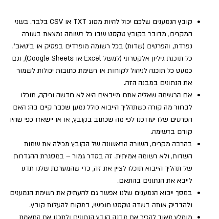
קובץ הנמענים שלכם יכול להיות מסוג TXT או CSV בלבד. בשני
המקרים, מדובר בקובץ טקסט שבו כל רשומה נמצאת בשורה
נפרדת, והפרטים (שדות) בכל רשומה מופרדים בפסיק או ב'טאב'.
כל תוכנת גיליון אלקטרוני (למשל Excel או Google Sheets), וגם
כמעט כל תוכנה לניהול לקוחות או רשימת כתובות יכולות לשמור
את הנתונים במבנה הזה.
אם הרשימה שאליה אתם מייבאים היא לא חדשה וריקה, תוכלו
לבחור מה קורה כשתהליך הייבוא כולל נמען שכבר קיים בה: האם
הפרטים שלו יעודכנו לפי מה שכתוב בקובץ, או או יישארו כפי שהיו
קודם ברשימה.
בהרבה מקרים, השורה הראשונה של הקובץ מכילה את שמות
השדות, ולא רשומה אמיתית. זה בסדר גמור – במסגרת ההגדרות
של תהליך הייבוא תוכלו לציין את זה, כדי שהמערכת שלנו תדע
לייבא את הנתונים בהתאם.
במסך ייבוא הנמענים שלנו אפשר גם להעתיק את רשימת הנמענים
ולהדביק אותה בשדה טקסט חופשי, במקום להעלות קובץ.
מומלץ מאוד להכיר את מבנה קובץ הנתונים ולתכנן את התאמת