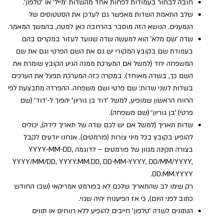
חובה לבחור בעמודות לפחות אחד מהשדות 'מייל' או 'טלפון'.
שלב התאמת השדות מאפשר גם לעדכן את הסטטוסים של
הנמענים. הנושא הזה מוסבר בהרחבה כאן למטה, בהמשך המאמר.
שדה 'שם מלא' הוא למעשה שדה שנועד לעזור במקרים בהם
בעמודת שם בקובץ המקורי יש גם את השם הפרטי וגם את שם
המשפחה יחד (למשל אם המערכת ממנה הגיע הקובץ שומרת את
השם כך, בשדה מאוחד). במקרה כזה המערכת תפצל את הערכים
בשדות לשני שדות: שם פרטי ושם משפחה. ההפרדה מתבצעת לפי
הרווח הראשון שמופיע, למשל 'דוד בן גוריון' יהפוך ל-'דוד' (שם
פרטי) 'בן גוריון' (שם משפחה).
שדות תאריך (למשל אם יש לכם שדה של תאריך לידה), יכולים
להופיע בקובץ בכל מיני צורות (פורמטים). אנחנו יודעים לקבל
בצורה תקינה מגוון של פורמטים – לדוגמה YYYY-MM-DD,
YYYY/MM/DD, YYYY.MM.DD, DD-MM-YYYY, DD/MM/YYYY,
DD.MM.YYYY.
רק שימו לב שהתאריך שלכם לא בפורמט אמריקאי (שבו החודש
כתוב לפני היום), כי אז הפיענוח יהיה שגוי.
הנתונים לשדה 'טלפון' חייבים להופיע ללא רווחים או תווים