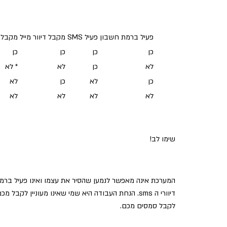
פעיל ברמת חשבון
פעיל SMS
מקבל דיוור מייל
מקבל דיו
כן
כן
כן
כן
לא
כן
לא
* לא
כן
לא
כן
לא
לא
לא
לא
לא
שימו לב!
דיוורי ה sms. הנחת העבודה היא שמי שאינו מעוניין לק
לקבל סמסים מכם.