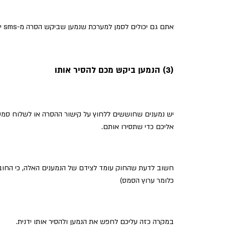
אתם גם יכולים לסמן למערכת שנמען שביקש הסרה מ-sms יוסר גם מדיוור מייל ובפועל יהפוך ללא פעיל ברמת החשבון
(3) הנמען ביקש מכם להסיר אותו
יש נמענים שחוששים ללחוץ על קישור ההסרה או לשלוח סמס
אליכם כדי שתסירו אותם.
חשוב לדעת שהחוק עומד לצידם של הנמענים האלה, כי החובה
כלומר ערוץ הסמס)
במקרה כזה עליכם לחפש את הנמען ולהסיר אותו ידנית.