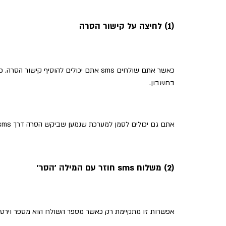
(1) לחיצה על קישור הסרה
בחשבון.
אתם גם יכולים לסמן למערכת שנמען שביקש הסרה דרך sms יוסר גם מדיוור במייל ובפועל יהפוך ללא פעיל ברמת החשבון.
(2) משלוח sms חוזר עם המילה 'הסר'
אפשרות זו מתקיימת רק כאשר מספר השולח הוא מספר וירטו