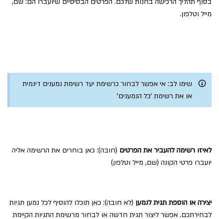
בסוף תהליך הרכישה בחנות שלכם. הפרטים הבסיסיים שיועברו הם: שם,
מייל וטלפון.
שימו לב: אי אפשר לבחור כרשימת יעד רשימת נמענים דינמית
או את רשימת 'כל הנמענים'
לאיזו רשימה להעביר את הפרטים
(חובה): כאן בוחרים את הרשימה אליה
יועברו פרטי הקונה (שם, מייל וטלפון)
יצירה או הוספת תגית לנמען
(לא חובה): כאן תוכלו להוסיף לכל נמען תגיות
לבחירתכם. אפשר ליצור תגית חדשה או לבחור מרשימת התגיות הקיימת