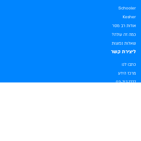
Schooler
Kesher
אודות רב מסר
כמה זה עולה?
שאלות נפוצות
ליצירת קשר
כתבו לנו
מרכז הידע
03-717-7777
ימים א׳ - ה׳ ‏09:00 - 18:00
ו׳ וערבי חג ‏08:00 - 12:00
לא מצאתם תשובה?
פתחו פניה ונחזור אליכם בהקדם.
פתיחת פניה